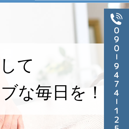
０９０－９４７４－１２５９
して
ィブな毎日を！