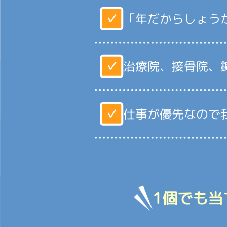
✓
「年だからしょう
✓
治療院、接骨院、
✓
仕事が優先なので
1個でも当