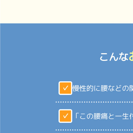
こんな
✓
慢性的に腰などの
✓
「この腰痛と一生