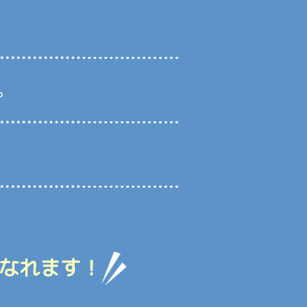
。
なれます！